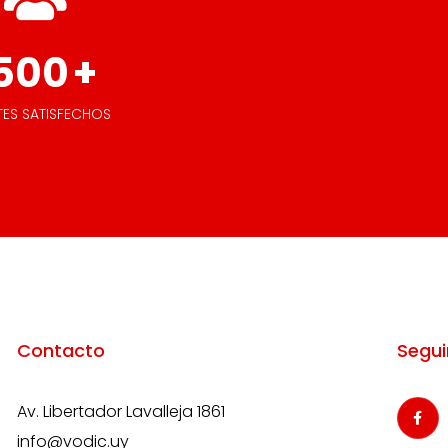
500
+
TES SATISFECHOS
Contacto
Segui
Av. Libertador Lavalleja 1861
info@vodic.uy