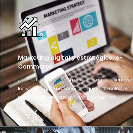
Marketing digital y estratégico, e-
Commerce
¿Necesitas potenciar tu negocio, atraer clientes, 
las ventas, pero no tienes el equipo de colabora
necesarios? En VODIC podemos ayudarte