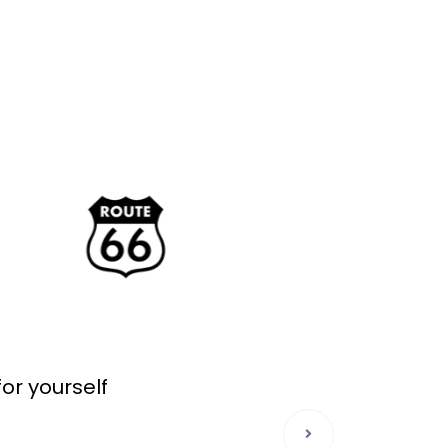
or yourself
If you