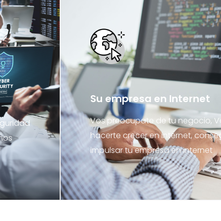
Su empresa en Internet
Vos preocupate de tu negocio, V
eguridad
hacerte crecer en internet, conseg
amos
impulsar tu empresa en internet