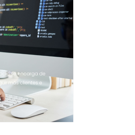
odic se encarga de
uir más clientes e