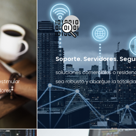
Soporte. Servidores. Segu
soluciones comerciales o residenc
estimular
sea robusto y abarque la totalid
dores